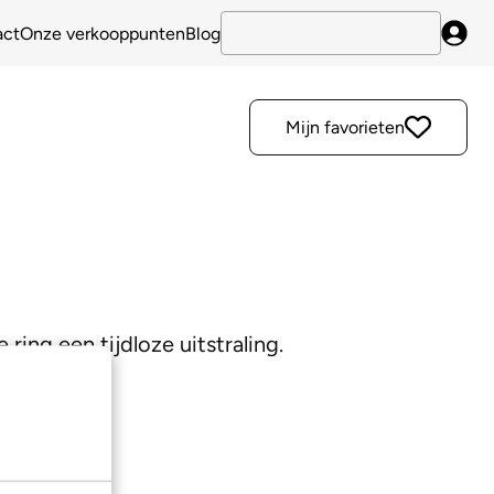
act
Onze verkooppunten
Blog
Inlo
Mijn favorieten
ring een tijdloze uitstraling.