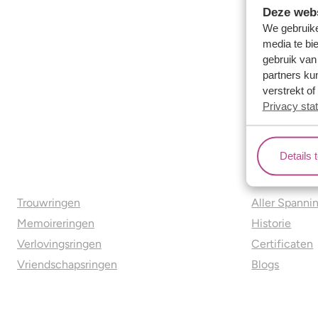
Deze webs
We gebruike
media te bi
gebruik van
partners ku
verstrekt o
Privacy sta
Details 
Ons aanbod
Over o
Trouwringen
Aller Spanni
Memoireringen
Historie
Verlovingsringen
Certificaten
Vriendschapsringen
Blogs