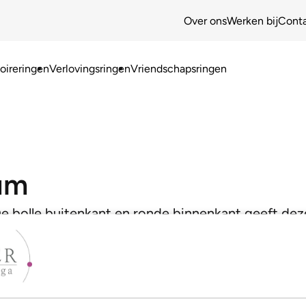
Over ons
Werken bij
Cont
ireringen
Verlovingsringen
Vriendschapsringen
um
 De bolle buitenkant en ronde binnenkant geeft deze 