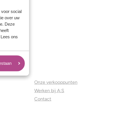
 voor social
ie over uw
se. Deze
heeft
. Lees ons
oestaan
Juweliers & Contact
Onze verkooppunten
Werken bij A:S
Contact