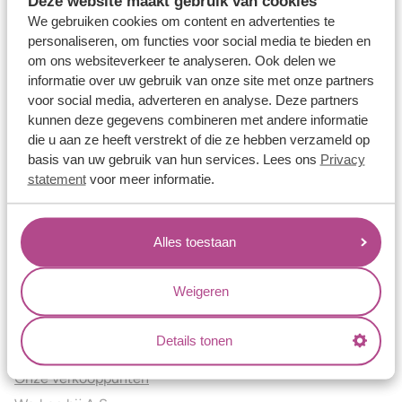
Deze website maakt gebruik van cookies
Verlovingsringen
We gebruiken cookies om content en advertenties te
Vriendschapsringen
personaliseren, om functies voor social media te bieden en
om ons websiteverkeer te analyseren. Ook delen we
Over ons
informatie over uw gebruik van onze site met onze partners
voor social media, adverteren en analyse. Deze partners
Aller Spanninga
kunnen deze gegevens combineren met andere informatie
Historie
die u aan ze heeft verstrekt of die ze hebben verzameld op
Certificaten
basis van uw gebruik van hun services. Lees ons
Privacy
Blogs
statement
voor meer informatie.
Jouw voordelen
Alles toestaan
Conflictvrije Materialen
Oneindig veel mogelijkheden
Weigeren
Kwaliteit
Juweliers & Contact
Details tonen
Onze verkooppunten