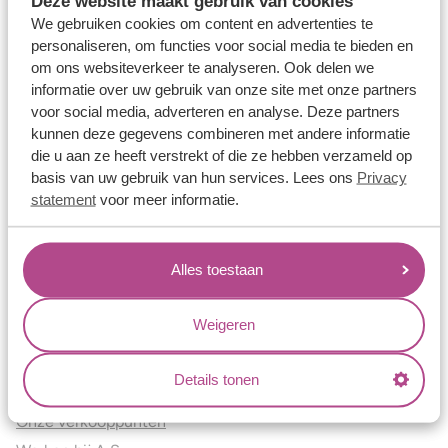
Deze website maakt gebruik van cookies
Verlovingsringen
We gebruiken cookies om content en advertenties te
Vriendschapsringen
personaliseren, om functies voor social media te bieden en
om ons websiteverkeer te analyseren. Ook delen we
Over ons
informatie over uw gebruik van onze site met onze partners
voor social media, adverteren en analyse. Deze partners
Aller Spanninga
kunnen deze gegevens combineren met andere informatie
Historie
die u aan ze heeft verstrekt of die ze hebben verzameld op
Certificaten
basis van uw gebruik van hun services. Lees ons
Privacy
Blogs
statement
voor meer informatie.
Jouw voordelen
Alles toestaan
Conflictvrije Materialen
Oneindig veel mogelijkheden
Weigeren
Kwaliteit
Juweliers & Contact
Details tonen
Onze verkooppunten