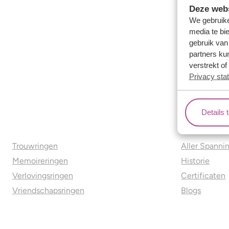
Deze webs
We gebruike
media te bi
gebruik van
partners ku
verstrekt o
Privacy sta
Details 
Ons aanbod
Over o
Trouwringen
Aller Spanni
Memoireringen
Historie
Verlovingsringen
Certificaten
Vriendschapsringen
Blogs