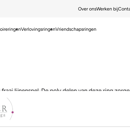
Over ons
Werken bij
Cont
ireringen
Verlovingsringen
Vriendschapsringen
fraai lijnenspel. De poly delen van deze ring zorg