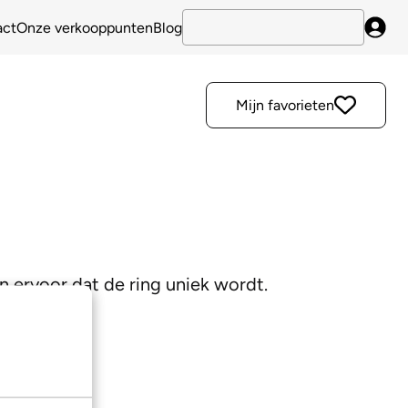
act
Onze verkooppunten
Blog
Inlo
Mijn favorieten
en ervoor dat de ring uniek wordt.