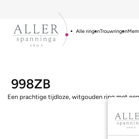
Alle ringen
Trouwringen
Memo
998ZB
Een prachtige tijdloze, witgouden ring met een 