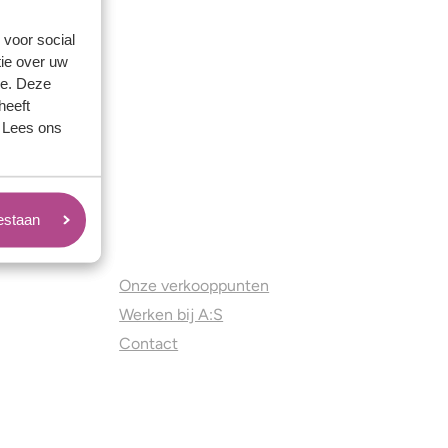
 voor social
ie over uw
se. Deze
heeft
. Lees ons
oestaan
Juweliers & Contact
Onze verkooppunten
Werken bij A:S
Contact