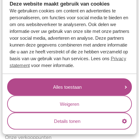
Deze website maakt gebruik van cookies
Verlovingsringen
We gebruiken cookies om content en advertenties te
Vriendschapsringen
personaliseren, om functies voor social media te bieden en
om ons websiteverkeer te analyseren. Ook delen we
Over ons
informatie over uw gebruik van onze site met onze partners
voor social media, adverteren en analyse. Deze partners
Aller Spanninga
kunnen deze gegevens combineren met andere informatie
Historie
die u aan ze heeft verstrekt of die ze hebben verzameld op
basis van uw gebruik van hun services. Lees ons
Privacy
Certificaten
statement
voor meer informatie.
Blogs
Jouw voordelen
Alles toestaan
Conflictvrije Materialen
Oneindig veel mogelijkheden
Weigeren
Kwaliteit
Details tonen
Juweliers & Contact
Onze verkooppunten