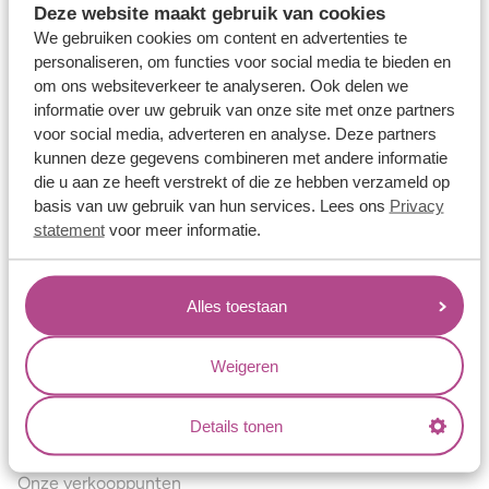
Deze website maakt gebruik van cookies
Verlovingsringen
We gebruiken cookies om content en advertenties te
Vriendschapsringen
personaliseren, om functies voor social media te bieden en
om ons websiteverkeer te analyseren. Ook delen we
Over ons
informatie over uw gebruik van onze site met onze partners
voor social media, adverteren en analyse. Deze partners
Aller Spanninga
kunnen deze gegevens combineren met andere informatie
Historie
die u aan ze heeft verstrekt of die ze hebben verzameld op
basis van uw gebruik van hun services. Lees ons
Privacy
Certificaten
statement
voor meer informatie.
Blogs
Jouw voordelen
Alles toestaan
Conflictvrije Materialen
Oneindig veel mogelijkheden
Weigeren
Kwaliteit
Details tonen
Juweliers & Contact
Onze verkooppunten