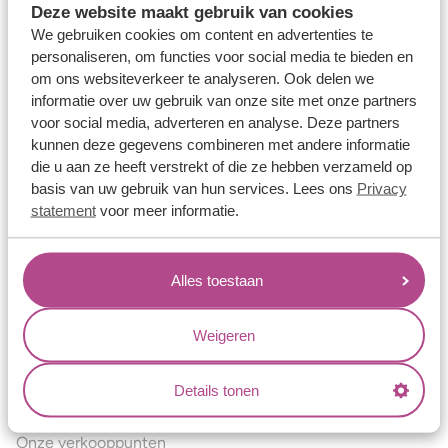
Deze website maakt gebruik van cookies
Verlovingsringen
We gebruiken cookies om content en advertenties te
Vriendschapsringen
personaliseren, om functies voor social media te bieden en
om ons websiteverkeer te analyseren. Ook delen we
Over ons
informatie over uw gebruik van onze site met onze partners
voor social media, adverteren en analyse. Deze partners
Aller Spanninga
kunnen deze gegevens combineren met andere informatie
Historie
die u aan ze heeft verstrekt of die ze hebben verzameld op
basis van uw gebruik van hun services. Lees ons
Privacy
Certificaten
statement
voor meer informatie.
Blogs
Jouw voordelen
Alles toestaan
Conflictvrije Materialen
Oneindig veel mogelijkheden
Weigeren
Kwaliteit
Details tonen
Juweliers & Contact
Onze verkooppunten