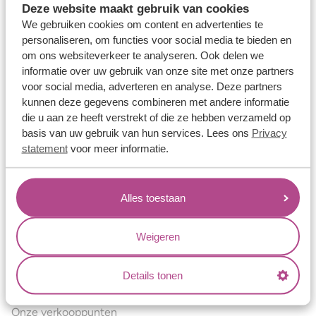
Deze website maakt gebruik van cookies
Verlovingsringen
We gebruiken cookies om content en advertenties te
Vriendschapsringen
personaliseren, om functies voor social media te bieden en
om ons websiteverkeer te analyseren. Ook delen we
Over ons
informatie over uw gebruik van onze site met onze partners
voor social media, adverteren en analyse. Deze partners
Aller Spanninga
kunnen deze gegevens combineren met andere informatie
Historie
die u aan ze heeft verstrekt of die ze hebben verzameld op
basis van uw gebruik van hun services. Lees ons
Privacy
Certificaten
statement
voor meer informatie.
Blogs
Jouw voordelen
Alles toestaan
Conflictvrije Materialen
Oneindig veel mogelijkheden
Weigeren
Kwaliteit
Details tonen
Juweliers & Contact
Onze verkooppunten