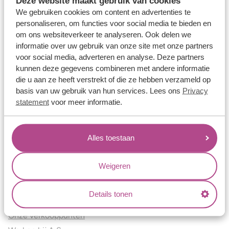
Deze website maakt gebruik van cookies
Verlovingsringen
We gebruiken cookies om content en advertenties te
Vriendschapsringen
personaliseren, om functies voor social media te bieden en
om ons websiteverkeer te analyseren. Ook delen we
Over ons
informatie over uw gebruik van onze site met onze partners
voor social media, adverteren en analyse. Deze partners
Aller Spanninga
kunnen deze gegevens combineren met andere informatie
Historie
die u aan ze heeft verstrekt of die ze hebben verzameld op
Certificaten
basis van uw gebruik van hun services. Lees ons
Privacy
Blogs
statement
voor meer informatie.
Jouw voordelen
Alles toestaan
Conflictvrije Materialen
Oneindig veel mogelijkheden
Weigeren
Kwaliteit
Juweliers & Contact
Details tonen
Onze verkooppunten