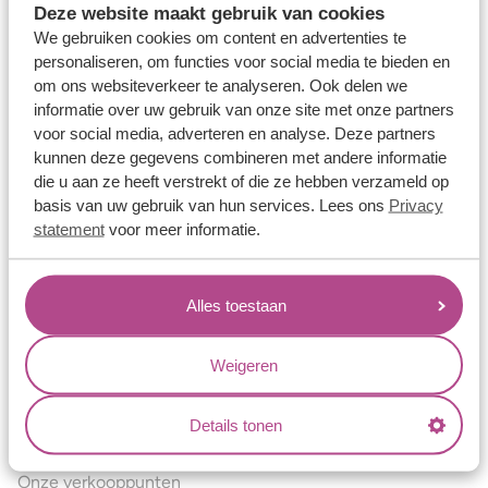
Deze website maakt gebruik van cookies
Verlovingsringen
We gebruiken cookies om content en advertenties te
Vriendschapsringen
personaliseren, om functies voor social media te bieden en
om ons websiteverkeer te analyseren. Ook delen we
Over ons
informatie over uw gebruik van onze site met onze partners
voor social media, adverteren en analyse. Deze partners
Aller Spanninga
kunnen deze gegevens combineren met andere informatie
Historie
die u aan ze heeft verstrekt of die ze hebben verzameld op
basis van uw gebruik van hun services. Lees ons
Privacy
Certificaten
statement
voor meer informatie.
Blogs
Jouw voordelen
Alles toestaan
Conflictvrije Materialen
Oneindig veel mogelijkheden
Weigeren
Kwaliteit
Details tonen
Juweliers & Contact
Onze verkooppunten