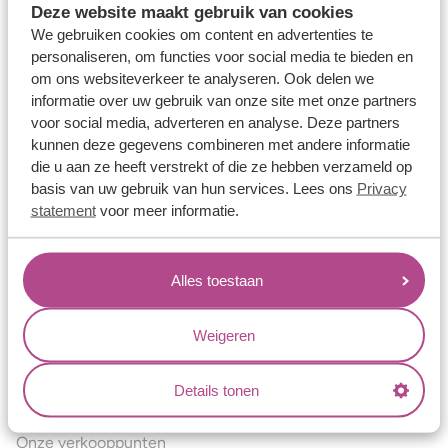
Deze website maakt gebruik van cookies
Verlovingsringen
We gebruiken cookies om content en advertenties te
Vriendschapsringen
personaliseren, om functies voor social media te bieden en
om ons websiteverkeer te analyseren. Ook delen we
Over ons
informatie over uw gebruik van onze site met onze partners
voor social media, adverteren en analyse. Deze partners
Aller Spanninga
kunnen deze gegevens combineren met andere informatie
Historie
die u aan ze heeft verstrekt of die ze hebben verzameld op
basis van uw gebruik van hun services. Lees ons
Privacy
Certificaten
statement
voor meer informatie.
Blogs
Jouw voordelen
Alles toestaan
Conflictvrije Materialen
Oneindig veel mogelijkheden
Weigeren
Kwaliteit
Details tonen
Juweliers & Contact
Onze verkooppunten