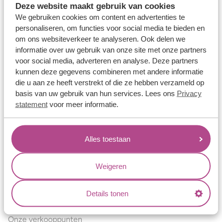
Deze website maakt gebruik van cookies
Verlovingsringen
We gebruiken cookies om content en advertenties te
Vriendschapsringen
personaliseren, om functies voor social media te bieden en
om ons websiteverkeer te analyseren. Ook delen we
Over ons
informatie over uw gebruik van onze site met onze partners
voor social media, adverteren en analyse. Deze partners
Aller Spanninga
kunnen deze gegevens combineren met andere informatie
Historie
die u aan ze heeft verstrekt of die ze hebben verzameld op
basis van uw gebruik van hun services. Lees ons
Privacy
Certificaten
statement
voor meer informatie.
Blogs
Jouw voordelen
Alles toestaan
Conflictvrije Materialen
Oneindig veel mogelijkheden
Weigeren
Kwaliteit
Details tonen
Juweliers & Contact
Onze verkooppunten