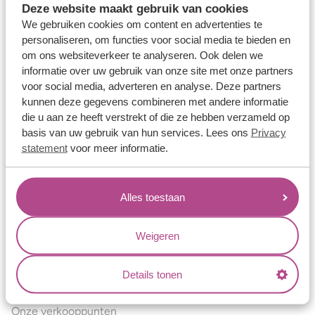
Deze website maakt gebruik van cookies
Verlovingsringen
We gebruiken cookies om content en advertenties te
Vriendschapsringen
personaliseren, om functies voor social media te bieden en
om ons websiteverkeer te analyseren. Ook delen we
Over ons
informatie over uw gebruik van onze site met onze partners
voor social media, adverteren en analyse. Deze partners
Aller Spanninga
kunnen deze gegevens combineren met andere informatie
Historie
die u aan ze heeft verstrekt of die ze hebben verzameld op
basis van uw gebruik van hun services. Lees ons
Privacy
Certificaten
statement
voor meer informatie.
Blogs
Jouw voordelen
Alles toestaan
Conflictvrije Materialen
Oneindig veel mogelijkheden
Weigeren
Kwaliteit
Details tonen
Juweliers & Contact
Onze verkooppunten