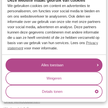
Deze website maakt gebruik van cookies
Verlovingsringen
We gebruiken cookies om content en advertenties te
Vriendschapsringen
personaliseren, om functies voor social media te bieden en
om ons websiteverkeer te analyseren. Ook delen we
Over ons
informatie over uw gebruik van onze site met onze partners
voor social media, adverteren en analyse. Deze partners
Aller Spanninga
kunnen deze gegevens combineren met andere informatie
Historie
die u aan ze heeft verstrekt of die ze hebben verzameld op
Certificaten
basis van uw gebruik van hun services. Lees ons
Privacy
Blogs
statement
voor meer informatie.
Jouw voordelen
Alles toestaan
Conflictvrije Materialen
Oneindig veel mogelijkheden
Weigeren
Kwaliteit
Juweliers & Contact
Details tonen
Onze verkooppunten