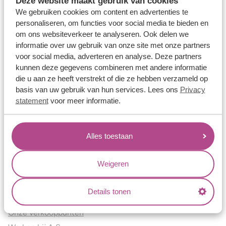
Deze website maakt gebruik van cookies
Verlovingsringen
We gebruiken cookies om content en advertenties te
Vriendschapsringen
personaliseren, om functies voor social media te bieden en
om ons websiteverkeer te analyseren. Ook delen we
Over ons
informatie over uw gebruik van onze site met onze partners
voor social media, adverteren en analyse. Deze partners
Aller Spanninga
kunnen deze gegevens combineren met andere informatie
Historie
die u aan ze heeft verstrekt of die ze hebben verzameld op
Certificaten
basis van uw gebruik van hun services. Lees ons
Privacy
Blogs
statement
voor meer informatie.
Jouw voordelen
Alles toestaan
Conflictvrije Materialen
Oneindig veel mogelijkheden
Weigeren
Kwaliteit
Juweliers & Contact
Details tonen
Onze verkooppunten