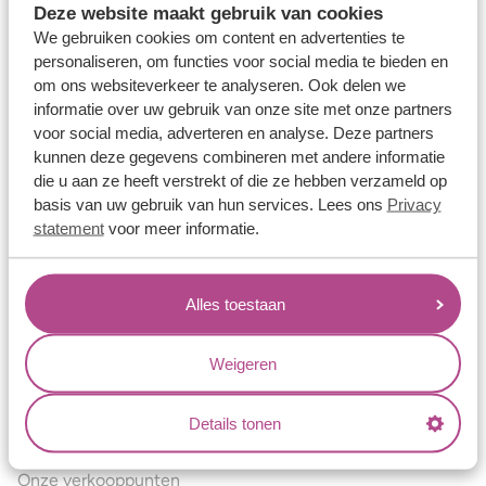
Deze website maakt gebruik van cookies
Verlovingsringen
We gebruiken cookies om content en advertenties te
Vriendschapsringen
personaliseren, om functies voor social media te bieden en
om ons websiteverkeer te analyseren. Ook delen we
Over ons
informatie over uw gebruik van onze site met onze partners
voor social media, adverteren en analyse. Deze partners
Aller Spanninga
kunnen deze gegevens combineren met andere informatie
Historie
die u aan ze heeft verstrekt of die ze hebben verzameld op
basis van uw gebruik van hun services. Lees ons
Privacy
Certificaten
statement
voor meer informatie.
Blogs
Jouw voordelen
Alles toestaan
Conflictvrije Materialen
Oneindig veel mogelijkheden
Weigeren
Kwaliteit
Details tonen
Juweliers & Contact
Onze verkooppunten