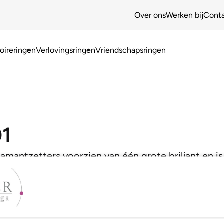
Over ons
Werken bij
Cont
ireringen
Verlovingsringen
Vriendschapsringen
01
iamantzetters voorzien van één grote briljant en is