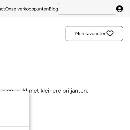
act
Onze verkooppunten
Blog
Inlo
Mijn favorieten
 aangevuld met kleinere briljanten.