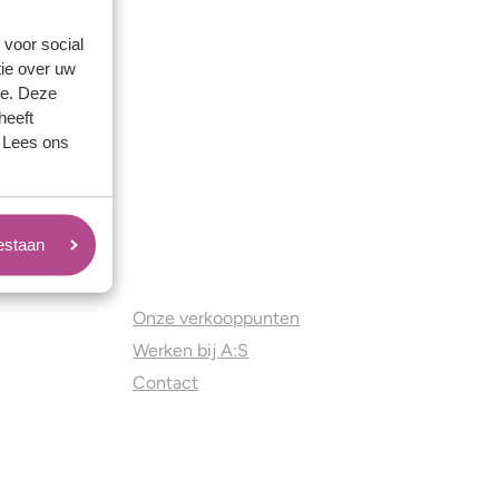
 voor social
ie over uw
se. Deze
heeft
. Lees ons
oestaan
Juweliers & Contact
Onze verkooppunten
Werken bij A:S
Contact