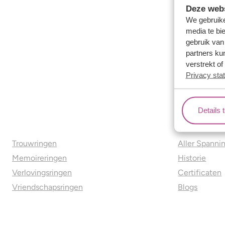
Deze webs
We gebruike
media te bi
gebruik van
partners ku
verstrekt o
Privacy sta
Details 
Ons aanbod
Over o
Trouwringen
Aller Spanni
Memoireringen
Historie
Verlovingsringen
Certificaten
Vriendschapsringen
Blogs