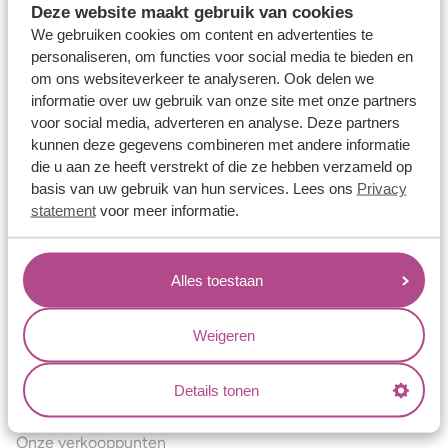
Deze website maakt gebruik van cookies
Verlovingsringen
We gebruiken cookies om content en advertenties te
Vriendschapsringen
personaliseren, om functies voor social media te bieden en
om ons websiteverkeer te analyseren. Ook delen we
Over ons
informatie over uw gebruik van onze site met onze partners
voor social media, adverteren en analyse. Deze partners
Aller Spanninga
kunnen deze gegevens combineren met andere informatie
Historie
die u aan ze heeft verstrekt of die ze hebben verzameld op
basis van uw gebruik van hun services. Lees ons
Privacy
Certificaten
statement
voor meer informatie.
Blogs
Jouw voordelen
Alles toestaan
Conflictvrije Materialen
Oneindig veel mogelijkheden
Weigeren
Kwaliteit
Details tonen
Juweliers & Contact
Onze verkooppunten