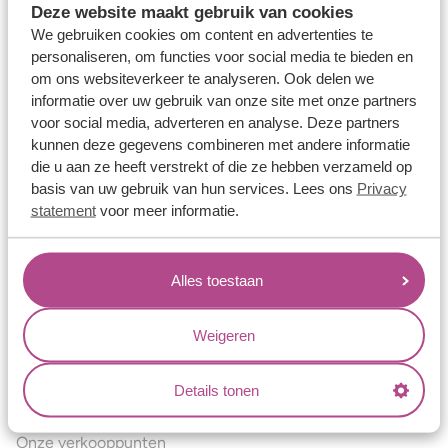
Deze website maakt gebruik van cookies
Verlovingsringen
We gebruiken cookies om content en advertenties te
Vriendschapsringen
personaliseren, om functies voor social media te bieden en
om ons websiteverkeer te analyseren. Ook delen we
Over ons
informatie over uw gebruik van onze site met onze partners
voor social media, adverteren en analyse. Deze partners
Aller Spanninga
kunnen deze gegevens combineren met andere informatie
Historie
die u aan ze heeft verstrekt of die ze hebben verzameld op
basis van uw gebruik van hun services. Lees ons
Privacy
Certificaten
statement
voor meer informatie.
Blogs
Jouw voordelen
Alles toestaan
Conflictvrije Materialen
Oneindig veel mogelijkheden
Weigeren
Kwaliteit
Details tonen
Juweliers & Contact
Onze verkooppunten