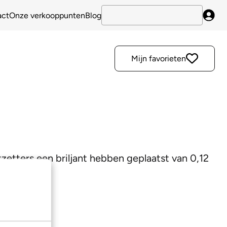
act
Onze verkooppunten
Blog
Inlo
Mijn favorieten
etters een briljant hebben geplaatst van 0,12