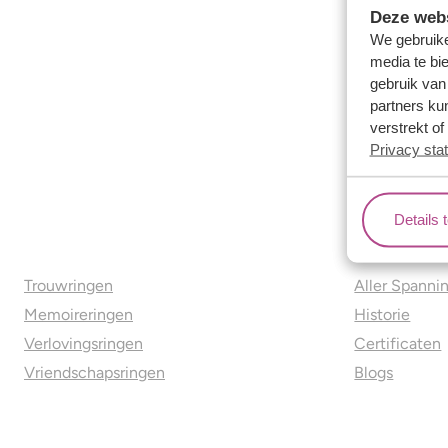
Deze webs
We gebruike
media te bi
gebruik van
partners ku
verstrekt o
Privacy sta
Details 
Ons aanbod
Over o
Trouwringen
Aller Spanni
Memoireringen
Historie
Verlovingsringen
Certificaten
Vriendschapsringen
Blogs