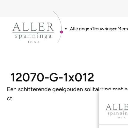
Alle ringen
Trouwringen
Memo
12070-G-1x012
Een schitterende geelgouden solitairring met 
ct.