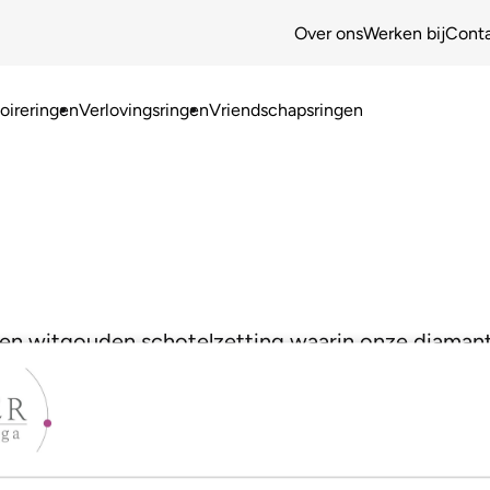
Over ons
Werken bij
Cont
ireringen
Verlovingsringen
Vriendschapsringen
een witgouden schotelzetting waarin onze diamantz