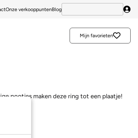
act
Onze verkooppunten
Blog
Inlo
Mijn favorieten
ige pootjes maken deze ring tot een plaatje!