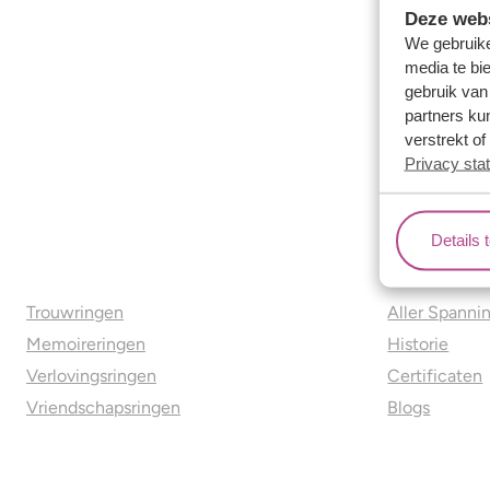
Deze webs
We gebruike
media te bi
gebruik van
partners ku
verstrekt o
Privacy sta
Details 
Ons aanbod
Over o
Trouwringen
Aller Spanni
Memoireringen
Historie
Verlovingsringen
Certificaten
Vriendschapsringen
Blogs