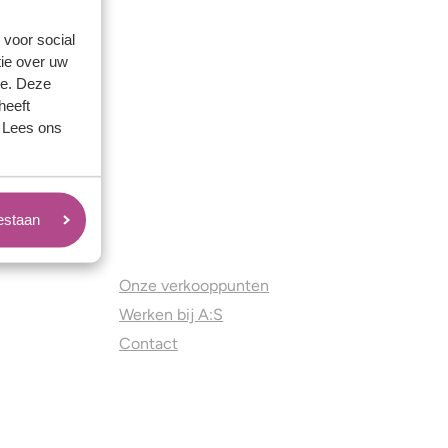
 voor social
ie over uw
se. Deze
heeft
. Lees ons
oestaan
Juweliers & Contact
Onze verkooppunten
Werken bij A:S
Contact