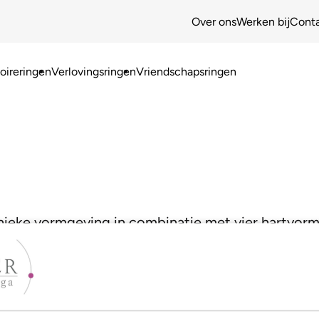
Over ons
Werken bij
Cont
ireringen
Verlovingsringen
Vriendschapsringen
nieke vormgeving in combinatie met vier hartvorm