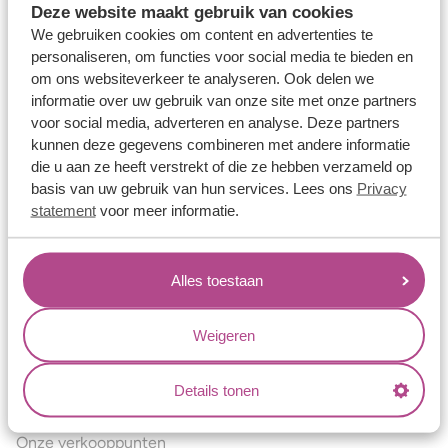
Deze website maakt gebruik van cookies
Verlovingsringen
We gebruiken cookies om content en advertenties te
Vriendschapsringen
personaliseren, om functies voor social media te bieden en
om ons websiteverkeer te analyseren. Ook delen we
Over ons
informatie over uw gebruik van onze site met onze partners
voor social media, adverteren en analyse. Deze partners
Aller Spanninga
kunnen deze gegevens combineren met andere informatie
Historie
die u aan ze heeft verstrekt of die ze hebben verzameld op
basis van uw gebruik van hun services. Lees ons
Privacy
Certificaten
statement
voor meer informatie.
Blogs
Jouw voordelen
Alles toestaan
Conflictvrije Materialen
Oneindig veel mogelijkheden
Weigeren
Kwaliteit
Details tonen
Juweliers & Contact
Onze verkooppunten