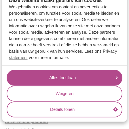
Deze website maakt gebruik van cookies
Verlovingsringen
We gebruiken cookies om content en advertenties te
Vriendschapsringen
personaliseren, om functies voor social media te bieden en
om ons websiteverkeer te analyseren. Ook delen we
Over ons
informatie over uw gebruik van onze site met onze partners
voor social media, adverteren en analyse. Deze partners
Aller Spanninga
kunnen deze gegevens combineren met andere informatie
Historie
die u aan ze heeft verstrekt of die ze hebben verzameld op
Certificaten
basis van uw gebruik van hun services. Lees ons
Privacy
Blogs
statement
voor meer informatie.
Jouw voordelen
Alles toestaan
Conflictvrije Materialen
Oneindig veel mogelijkheden
Weigeren
Kwaliteit
Juweliers & Contact
Details tonen
Onze verkooppunten