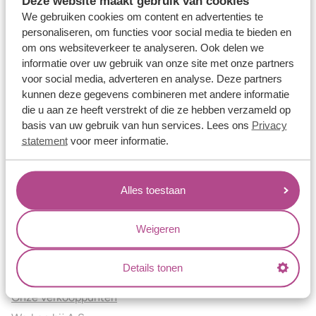
Deze website maakt gebruik van cookies
Verlovingsringen
We gebruiken cookies om content en advertenties te
Vriendschapsringen
personaliseren, om functies voor social media te bieden en
om ons websiteverkeer te analyseren. Ook delen we
Over ons
informatie over uw gebruik van onze site met onze partners
voor social media, adverteren en analyse. Deze partners
Aller Spanninga
kunnen deze gegevens combineren met andere informatie
Historie
die u aan ze heeft verstrekt of die ze hebben verzameld op
Certificaten
basis van uw gebruik van hun services. Lees ons
Privacy
Blogs
statement
voor meer informatie.
Jouw voordelen
Alles toestaan
Conflictvrije Materialen
Oneindig veel mogelijkheden
Weigeren
Kwaliteit
Juweliers & Contact
Details tonen
Onze verkooppunten