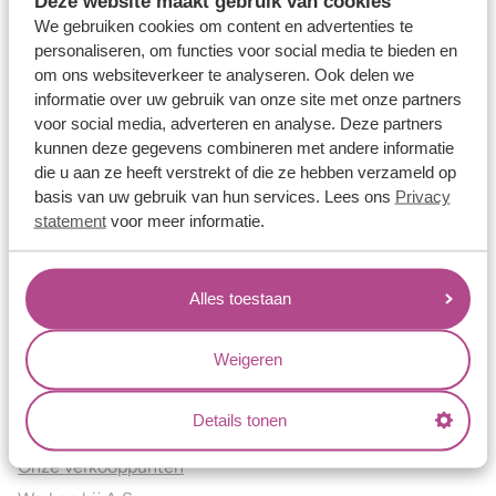
Deze website maakt gebruik van cookies
Verlovingsringen
We gebruiken cookies om content en advertenties te
Vriendschapsringen
personaliseren, om functies voor social media te bieden en
om ons websiteverkeer te analyseren. Ook delen we
Over ons
informatie over uw gebruik van onze site met onze partners
voor social media, adverteren en analyse. Deze partners
Aller Spanninga
kunnen deze gegevens combineren met andere informatie
Historie
die u aan ze heeft verstrekt of die ze hebben verzameld op
Certificaten
basis van uw gebruik van hun services. Lees ons
Privacy
Blogs
statement
voor meer informatie.
Jouw voordelen
Alles toestaan
Conflictvrije Materialen
Oneindig veel mogelijkheden
Weigeren
Kwaliteit
Juweliers & Contact
Details tonen
Onze verkooppunten