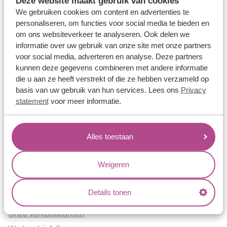
Deze website maakt gebruik van cookies
Verlovingsringen
We gebruiken cookies om content en advertenties te
Vriendschapsringen
personaliseren, om functies voor social media te bieden en
om ons websiteverkeer te analyseren. Ook delen we
Over ons
informatie over uw gebruik van onze site met onze partners
voor social media, adverteren en analyse. Deze partners
Aller Spanninga
kunnen deze gegevens combineren met andere informatie
Historie
die u aan ze heeft verstrekt of die ze hebben verzameld op
Certificaten
basis van uw gebruik van hun services. Lees ons
Privacy
Blogs
statement
voor meer informatie.
Jouw voordelen
Alles toestaan
Conflictvrije Materialen
Oneindig veel mogelijkheden
Weigeren
Kwaliteit
Juweliers & Contact
Details tonen
Onze verkooppunten