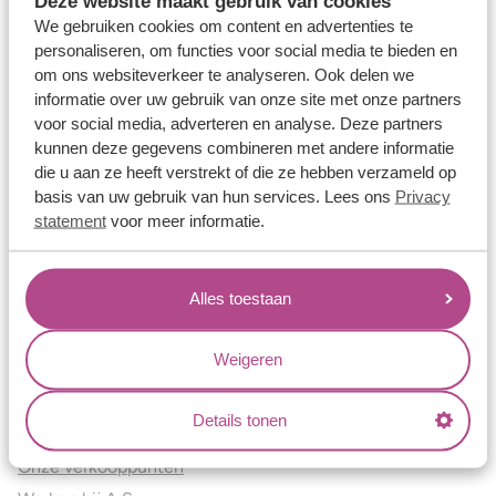
Deze website maakt gebruik van cookies
Verlovingsringen
We gebruiken cookies om content en advertenties te
Vriendschapsringen
personaliseren, om functies voor social media te bieden en
om ons websiteverkeer te analyseren. Ook delen we
Over ons
informatie over uw gebruik van onze site met onze partners
voor social media, adverteren en analyse. Deze partners
Aller Spanninga
kunnen deze gegevens combineren met andere informatie
Historie
die u aan ze heeft verstrekt of die ze hebben verzameld op
Certificaten
basis van uw gebruik van hun services. Lees ons
Privacy
Blogs
statement
voor meer informatie.
Jouw voordelen
Alles toestaan
Conflictvrije Materialen
Oneindig veel mogelijkheden
Weigeren
Kwaliteit
Juweliers & Contact
Details tonen
Onze verkooppunten