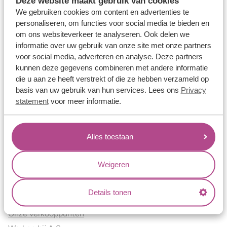
Deze website maakt gebruik van cookies
Verlovingsringen
We gebruiken cookies om content en advertenties te
Vriendschapsringen
personaliseren, om functies voor social media te bieden en
om ons websiteverkeer te analyseren. Ook delen we
Over ons
informatie over uw gebruik van onze site met onze partners
voor social media, adverteren en analyse. Deze partners
Aller Spanninga
kunnen deze gegevens combineren met andere informatie
Historie
die u aan ze heeft verstrekt of die ze hebben verzameld op
Certificaten
basis van uw gebruik van hun services. Lees ons
Privacy
Blogs
statement
voor meer informatie.
Jouw voordelen
Alles toestaan
Conflictvrije Materialen
Oneindig veel mogelijkheden
Weigeren
Kwaliteit
Juweliers & Contact
Details tonen
Onze verkooppunten