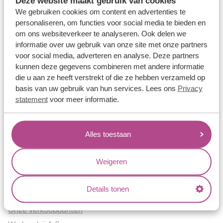
Deze website maakt gebruik van cookies
Verlovingsringen
We gebruiken cookies om content en advertenties te
Vriendschapsringen
personaliseren, om functies voor social media te bieden en
om ons websiteverkeer te analyseren. Ook delen we
Over ons
informatie over uw gebruik van onze site met onze partners
voor social media, adverteren en analyse. Deze partners
Aller Spanninga
kunnen deze gegevens combineren met andere informatie
Historie
die u aan ze heeft verstrekt of die ze hebben verzameld op
Certificaten
basis van uw gebruik van hun services. Lees ons
Privacy
Blogs
statement
voor meer informatie.
Jouw voordelen
Alles toestaan
Conflictvrije Materialen
Oneindig veel mogelijkheden
Weigeren
Kwaliteit
Juweliers & Contact
Details tonen
Onze verkooppunten