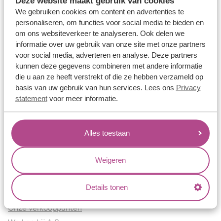
Deze website maakt gebruik van cookies
Verlovingsringen
We gebruiken cookies om content en advertenties te
Vriendschapsringen
personaliseren, om functies voor social media te bieden en
om ons websiteverkeer te analyseren. Ook delen we
Over ons
informatie over uw gebruik van onze site met onze partners
voor social media, adverteren en analyse. Deze partners
Aller Spanninga
kunnen deze gegevens combineren met andere informatie
Historie
die u aan ze heeft verstrekt of die ze hebben verzameld op
Certificaten
basis van uw gebruik van hun services. Lees ons
Privacy
Blogs
statement
voor meer informatie.
Jouw voordelen
Alles toestaan
Conflictvrije Materialen
Oneindig veel mogelijkheden
Weigeren
Kwaliteit
Juweliers & Contact
Details tonen
Onze verkooppunten