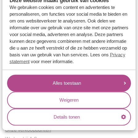
Deze website maakt gebruik van cookies
Verlovingsringen
We gebruiken cookies om content en advertenties te
Vriendschapsringen
personaliseren, om functies voor social media te bieden en
om ons websiteverkeer te analyseren. Ook delen we
Over ons
informatie over uw gebruik van onze site met onze partners
voor social media, adverteren en analyse. Deze partners
Aller Spanninga
kunnen deze gegevens combineren met andere informatie
Historie
die u aan ze heeft verstrekt of die ze hebben verzameld op
Certificaten
basis van uw gebruik van hun services. Lees ons
Privacy
Blogs
statement
voor meer informatie.
Jouw voordelen
Alles toestaan
Conflictvrije Materialen
Oneindig veel mogelijkheden
Weigeren
Kwaliteit
Juweliers & Contact
Details tonen
Onze verkooppunten