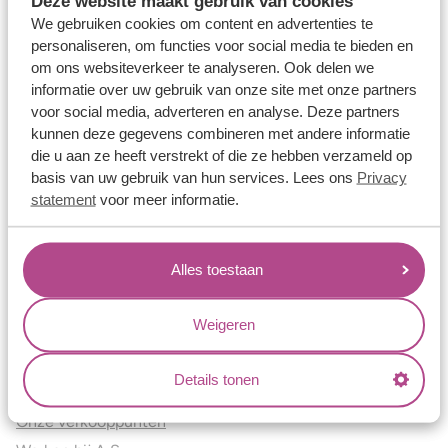
Deze website maakt gebruik van cookies
Verlovingsringen
We gebruiken cookies om content en advertenties te
Vriendschapsringen
personaliseren, om functies voor social media te bieden en
om ons websiteverkeer te analyseren. Ook delen we
Over ons
informatie over uw gebruik van onze site met onze partners
voor social media, adverteren en analyse. Deze partners
Aller Spanninga
kunnen deze gegevens combineren met andere informatie
Historie
die u aan ze heeft verstrekt of die ze hebben verzameld op
Certificaten
basis van uw gebruik van hun services. Lees ons
Privacy
Blogs
statement
voor meer informatie.
Jouw voordelen
Alles toestaan
Conflictvrije Materialen
Oneindig veel mogelijkheden
Weigeren
Kwaliteit
Juweliers & Contact
Details tonen
Onze verkooppunten