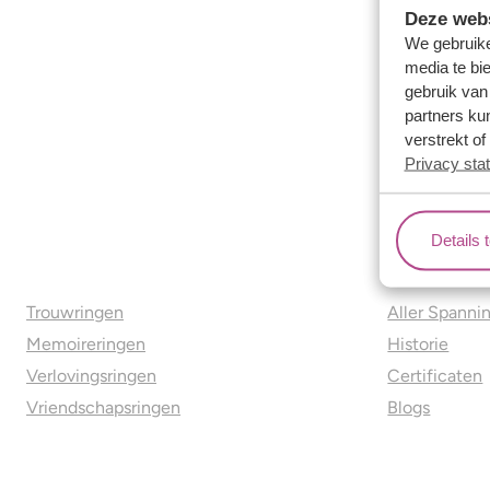
Deze webs
We gebruike
media te bi
gebruik van
partners ku
verstrekt o
Privacy sta
Details 
Ons aanbod
Over o
Trouwringen
Aller Spanni
Memoireringen
Historie
Verlovingsringen
Certificaten
Vriendschapsringen
Blogs