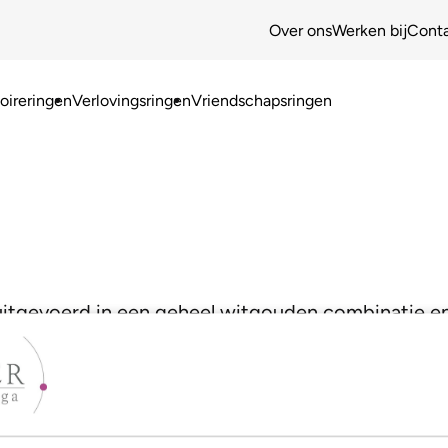
Over ons
Werken bij
Cont
ireringen
Verlovingsringen
Vriendschapsringen
 uitgevoerd in een geheel witgouden combinatie en 