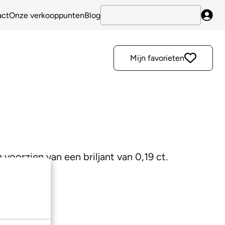
act
Onze verkooppunten
Blog
Inlo
Mijn favorieten
voorzien van een briljant van 0,19 ct.