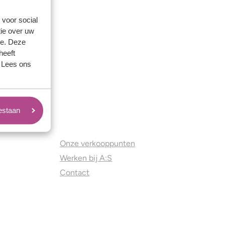
 voor social
ie over uw
se. Deze
heeft
. Lees ons
oestaan
Juweliers & Contact
Onze verkooppunten
Werken bij A:S
Contact