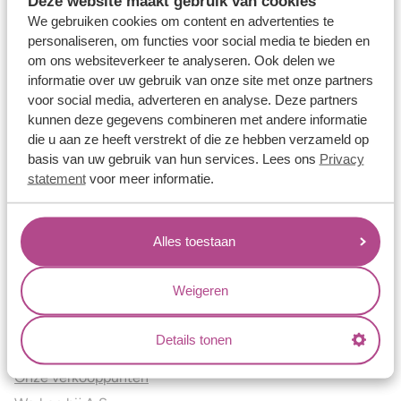
Deze website maakt gebruik van cookies
Verlovingsringen
We gebruiken cookies om content en advertenties te
Vriendschapsringen
personaliseren, om functies voor social media te bieden en
om ons websiteverkeer te analyseren. Ook delen we
Over ons
informatie over uw gebruik van onze site met onze partners
voor social media, adverteren en analyse. Deze partners
Aller Spanninga
kunnen deze gegevens combineren met andere informatie
Historie
die u aan ze heeft verstrekt of die ze hebben verzameld op
Certificaten
basis van uw gebruik van hun services. Lees ons
Privacy
Blogs
statement
voor meer informatie.
Jouw voordelen
Alles toestaan
Conflictvrije Materialen
Oneindig veel mogelijkheden
Weigeren
Kwaliteit
Juweliers & Contact
Details tonen
Onze verkooppunten