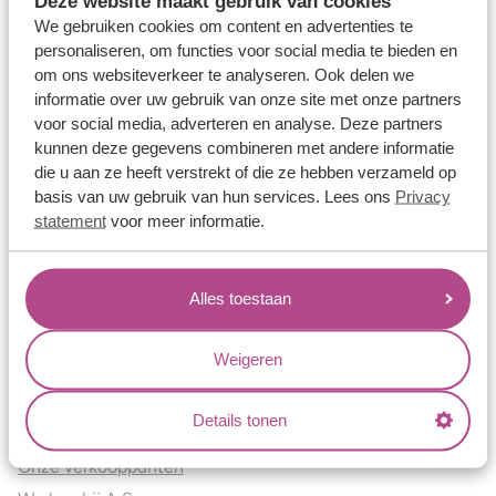
Deze website maakt gebruik van cookies
Verlovingsringen
We gebruiken cookies om content en advertenties te
Vriendschapsringen
personaliseren, om functies voor social media te bieden en
om ons websiteverkeer te analyseren. Ook delen we
Over ons
informatie over uw gebruik van onze site met onze partners
voor social media, adverteren en analyse. Deze partners
Aller Spanninga
kunnen deze gegevens combineren met andere informatie
Historie
die u aan ze heeft verstrekt of die ze hebben verzameld op
Certificaten
basis van uw gebruik van hun services. Lees ons
Privacy
Blogs
statement
voor meer informatie.
Jouw voordelen
Alles toestaan
Conflictvrije Materialen
Oneindig veel mogelijkheden
Weigeren
Kwaliteit
Juweliers & Contact
Details tonen
Onze verkooppunten