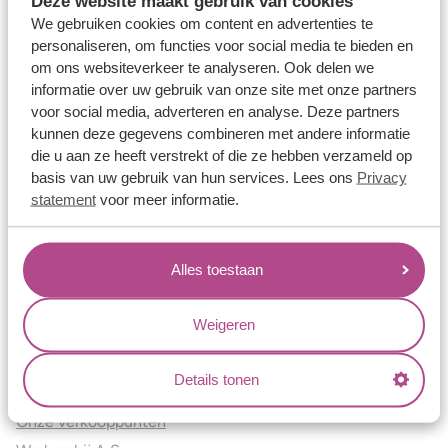
Deze website maakt gebruik van cookies
Verlovingsringen
We gebruiken cookies om content en advertenties te
Vriendschapsringen
personaliseren, om functies voor social media te bieden en
om ons websiteverkeer te analyseren. Ook delen we
Over ons
informatie over uw gebruik van onze site met onze partners
voor social media, adverteren en analyse. Deze partners
Aller Spanninga
kunnen deze gegevens combineren met andere informatie
Historie
die u aan ze heeft verstrekt of die ze hebben verzameld op
Certificaten
basis van uw gebruik van hun services. Lees ons
Privacy
Blogs
statement
voor meer informatie.
Jouw voordelen
Alles toestaan
Conflictvrije Materialen
Oneindig veel mogelijkheden
Weigeren
Kwaliteit
Juweliers & Contact
Details tonen
Onze verkooppunten