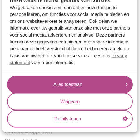
Deze website maakt gebruik van cookies
Verlovingsringen
We gebruiken cookies om content en advertenties te
Vriendschapsringen
personaliseren, om functies voor social media te bieden en
om ons websiteverkeer te analyseren. Ook delen we
Over ons
informatie over uw gebruik van onze site met onze partners
voor social media, adverteren en analyse. Deze partners
Aller Spanninga
kunnen deze gegevens combineren met andere informatie
Historie
die u aan ze heeft verstrekt of die ze hebben verzameld op
Certificaten
basis van uw gebruik van hun services. Lees ons
Privacy
Blogs
statement
voor meer informatie.
Jouw voordelen
Alles toestaan
Conflictvrije Materialen
Oneindig veel mogelijkheden
Weigeren
Kwaliteit
Juweliers & Contact
Details tonen
Onze verkooppunten