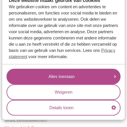
Deze website maakt gebruik van cookies
Verlovingsringen
We gebruiken cookies om content en advertenties te
Vriendschapsringen
personaliseren, om functies voor social media te bieden en
om ons websiteverkeer te analyseren. Ook delen we
Over ons
informatie over uw gebruik van onze site met onze partners
voor social media, adverteren en analyse. Deze partners
Aller Spanninga
kunnen deze gegevens combineren met andere informatie
Historie
die u aan ze heeft verstrekt of die ze hebben verzameld op
Certificaten
basis van uw gebruik van hun services. Lees ons
Privacy
Blogs
statement
voor meer informatie.
Jouw voordelen
Alles toestaan
Conflictvrije Materialen
Oneindig veel mogelijkheden
Weigeren
Kwaliteit
Juweliers & Contact
Details tonen
Onze verkooppunten