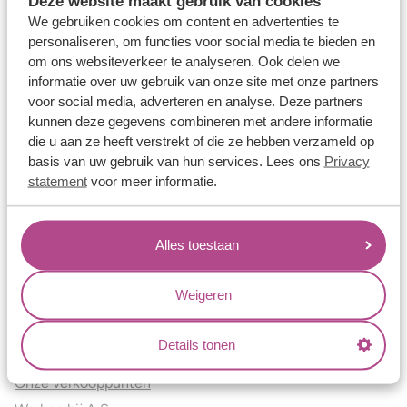
Deze website maakt gebruik van cookies
Verlovingsringen
We gebruiken cookies om content en advertenties te
Vriendschapsringen
personaliseren, om functies voor social media te bieden en
om ons websiteverkeer te analyseren. Ook delen we
Over ons
informatie over uw gebruik van onze site met onze partners
voor social media, adverteren en analyse. Deze partners
Aller Spanninga
kunnen deze gegevens combineren met andere informatie
Historie
die u aan ze heeft verstrekt of die ze hebben verzameld op
Certificaten
basis van uw gebruik van hun services. Lees ons
Privacy
Blogs
statement
voor meer informatie.
Jouw voordelen
Alles toestaan
Conflictvrije Materialen
Oneindig veel mogelijkheden
Weigeren
Kwaliteit
Juweliers & Contact
Details tonen
Onze verkooppunten