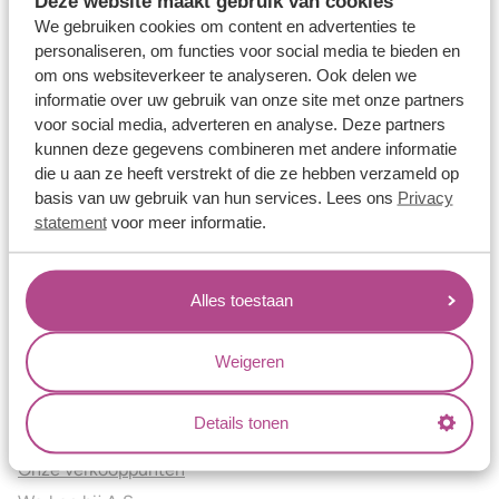
Deze website maakt gebruik van cookies
Verlovingsringen
We gebruiken cookies om content en advertenties te
Vriendschapsringen
personaliseren, om functies voor social media te bieden en
om ons websiteverkeer te analyseren. Ook delen we
Over ons
informatie over uw gebruik van onze site met onze partners
voor social media, adverteren en analyse. Deze partners
Aller Spanninga
kunnen deze gegevens combineren met andere informatie
Historie
die u aan ze heeft verstrekt of die ze hebben verzameld op
Certificaten
basis van uw gebruik van hun services. Lees ons
Privacy
Blogs
statement
voor meer informatie.
Jouw voordelen
Alles toestaan
Conflictvrije Materialen
Oneindig veel mogelijkheden
Weigeren
Kwaliteit
Juweliers & Contact
Details tonen
Onze verkooppunten