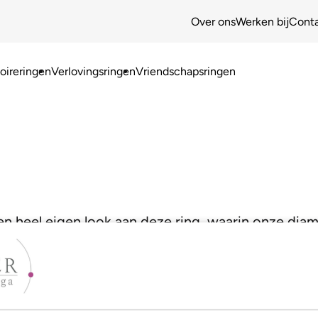
Over ons
Werken bij
Cont
ireringen
Verlovingsringen
Vriendschapsringen
n heel eigen look aan deze ring, waarin onze diam