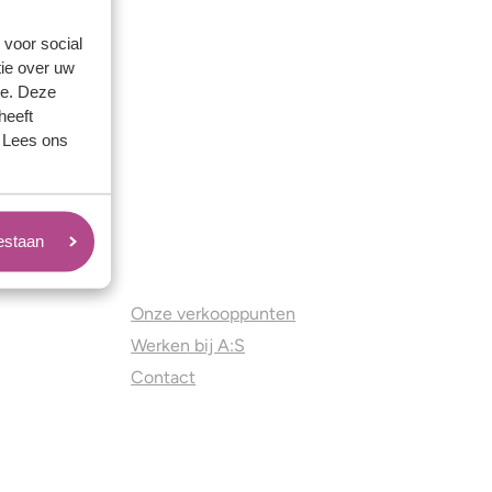
 voor social
ie over uw
se. Deze
heeft
. Lees ons
oestaan
Juweliers & Contact
Onze verkooppunten
Werken bij A:S
Contact