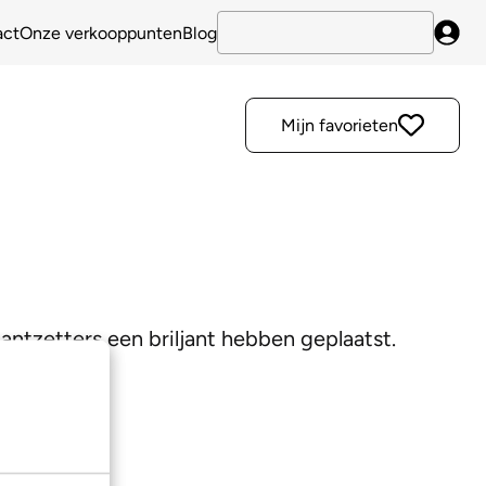
act
Onze verkooppunten
Blog
Inlo
Mijn favorieten
antzetters een briljant hebben geplaatst.