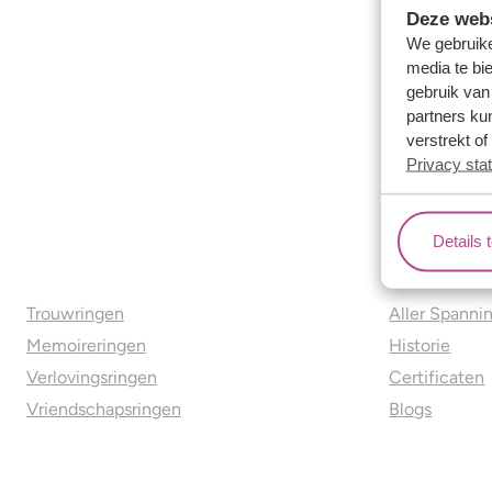
Deze webs
We gebruike
media te bi
gebruik van
partners ku
verstrekt o
Privacy sta
Details 
Ons aanbod
Over o
Trouwringen
Aller Spanni
Memoireringen
Historie
Verlovingsringen
Certificaten
Vriendschapsringen
Blogs