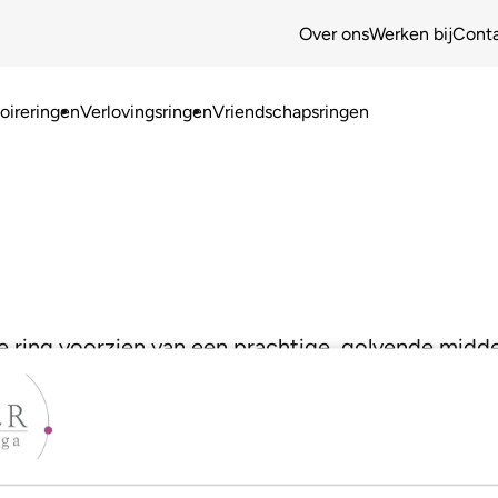
Over ons
Werken bij
Cont
ireringen
Verlovingsringen
Vriendschapsringen
ze ring voorzien van een prachtige, golvende midden