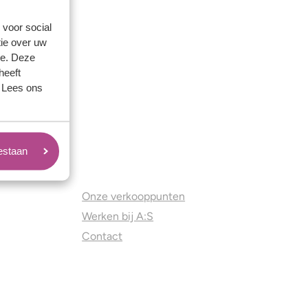
 voor social
ie over uw
se. Deze
heeft
. Lees ons
oestaan
Juweliers & Contact
Onze verkooppunten
Werken bij A:S
Contact