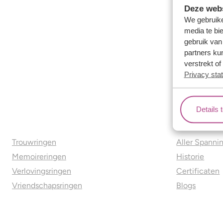
Deze webs
We gebruike
media te bi
gebruik van
partners ku
verstrekt o
Privacy sta
Details 
Ons aanbod
Over o
Trouwringen
Aller Spanni
Memoireringen
Historie
Verlovingsringen
Certificaten
Vriendschapsringen
Blogs