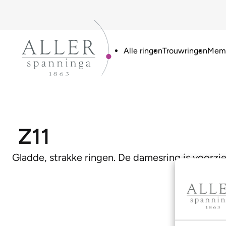
Alle ringen
Trouwringen
Memo
Z11
Gladde, strakke ringen. De damesring is voorzie