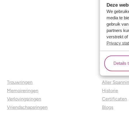
Deze webs
We gebruike
media te bi
gebruik van
partners ku
verstrekt o
Privacy sta
Details 
Ons aanbod
Over o
Trouwringen
Aller Spanni
Memoireringen
Historie
Verlovingsringen
Certificaten
Vriendschapsringen
Blogs