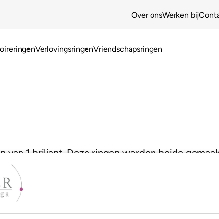
Over ons
Werken bij
Cont
ireringen
Verlovingsringen
Vriendschapsringen
n van 1 briljant. Deze ringen worden beide gemaakt 