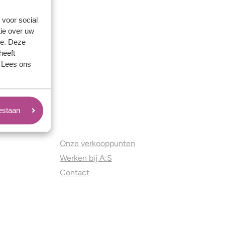
 voor social
ie over uw
se. Deze
heeft
. Lees ons
oestaan
Juweliers & Contact
Onze verkooppunten
Werken bij A:S
Contact