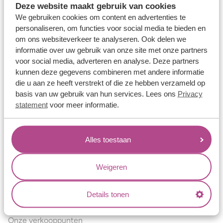
Deze website maakt gebruik van cookies
Verlovingsringen
We gebruiken cookies om content en advertenties te
Vriendschapsringen
personaliseren, om functies voor social media te bieden en
om ons websiteverkeer te analyseren. Ook delen we
Over ons
informatie over uw gebruik van onze site met onze partners
voor social media, adverteren en analyse. Deze partners
Aller Spanninga
kunnen deze gegevens combineren met andere informatie
Historie
die u aan ze heeft verstrekt of die ze hebben verzameld op
basis van uw gebruik van hun services. Lees ons
Privacy
Certificaten
statement
voor meer informatie.
Blogs
Jouw voordelen
Alles toestaan
Conflictvrije Materialen
Oneindig veel mogelijkheden
Weigeren
Kwaliteit
Details tonen
Juweliers & Contact
Onze verkooppunten