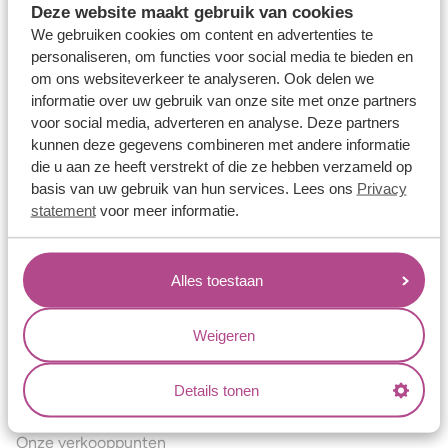
Deze website maakt gebruik van cookies
Verlovingsringen
We gebruiken cookies om content en advertenties te
Vriendschapsringen
personaliseren, om functies voor social media te bieden en
om ons websiteverkeer te analyseren. Ook delen we
Over ons
informatie over uw gebruik van onze site met onze partners
voor social media, adverteren en analyse. Deze partners
Aller Spanninga
kunnen deze gegevens combineren met andere informatie
Historie
die u aan ze heeft verstrekt of die ze hebben verzameld op
basis van uw gebruik van hun services. Lees ons
Privacy
Certificaten
statement
voor meer informatie.
Blogs
Jouw voordelen
Alles toestaan
Conflictvrije Materialen
Oneindig veel mogelijkheden
Weigeren
Kwaliteit
Details tonen
Juweliers & Contact
Onze verkooppunten