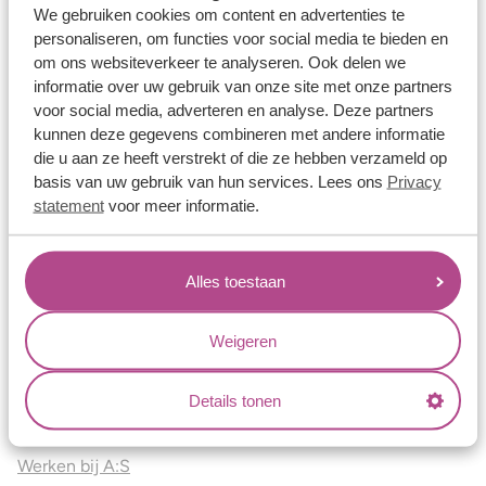
Vriendschapsringen
We gebruiken cookies om content en advertenties te
personaliseren, om functies voor social media te bieden en
Over ons
om ons websiteverkeer te analyseren. Ook delen we
informatie over uw gebruik van onze site met onze partners
Aller Spanninga
voor social media, adverteren en analyse. Deze partners
Historie
kunnen deze gegevens combineren met andere informatie
die u aan ze heeft verstrekt of die ze hebben verzameld op
Certificaten
basis van uw gebruik van hun services. Lees ons
Privacy
Blogs
statement
voor meer informatie.
Jouw voordelen
Alles toestaan
Conflictvrije Materialen
Oneindig veel mogelijkheden
Weigeren
Kwaliteit
Juweliers & Contact
Details tonen
Onze verkooppunten
Werken bij A:S