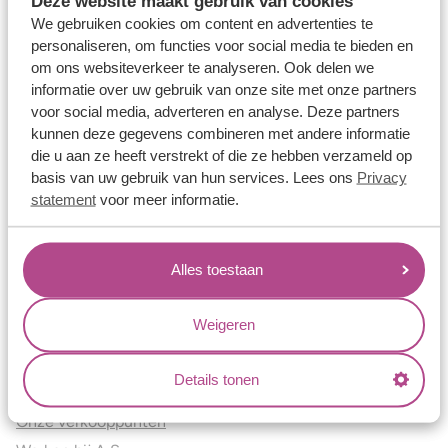
Deze website maakt gebruik van cookies
Verlovingsringen
We gebruiken cookies om content en advertenties te
Vriendschapsringen
personaliseren, om functies voor social media te bieden en
om ons websiteverkeer te analyseren. Ook delen we
Over ons
informatie over uw gebruik van onze site met onze partners
voor social media, adverteren en analyse. Deze partners
Aller Spanninga
kunnen deze gegevens combineren met andere informatie
Historie
die u aan ze heeft verstrekt of die ze hebben verzameld op
Certificaten
basis van uw gebruik van hun services. Lees ons
Privacy
Blogs
statement
voor meer informatie.
Jouw voordelen
Alles toestaan
Conflictvrije Materialen
Oneindig veel mogelijkheden
Weigeren
Kwaliteit
Juweliers & Contact
Details tonen
Onze verkooppunten