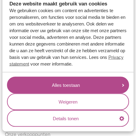
Deze website maakt gebruik van cookies
Verlovingsringen
We gebruiken cookies om content en advertenties te
Vriendschapsringen
personaliseren, om functies voor social media te bieden en
om ons websiteverkeer te analyseren. Ook delen we
Over ons
informatie over uw gebruik van onze site met onze partners
voor social media, adverteren en analyse. Deze partners
Aller Spanninga
kunnen deze gegevens combineren met andere informatie
Historie
die u aan ze heeft verstrekt of die ze hebben verzameld op
basis van uw gebruik van hun services. Lees ons
Privacy
Certificaten
statement
voor meer informatie.
Blogs
Jouw voordelen
Alles toestaan
Conflictvrije Materialen
Oneindig veel mogelijkheden
Weigeren
Kwaliteit
Details tonen
Juweliers & Contact
Onze verkooppunten