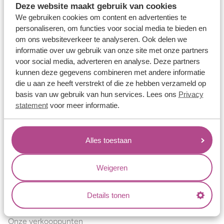
Deze website maakt gebruik van cookies
Verlovingsringen
We gebruiken cookies om content en advertenties te
Vriendschapsringen
personaliseren, om functies voor social media te bieden en
om ons websiteverkeer te analyseren. Ook delen we
Over ons
informatie over uw gebruik van onze site met onze partners
voor social media, adverteren en analyse. Deze partners
Aller Spanninga
kunnen deze gegevens combineren met andere informatie
Historie
die u aan ze heeft verstrekt of die ze hebben verzameld op
basis van uw gebruik van hun services. Lees ons
Privacy
Certificaten
statement
voor meer informatie.
Blogs
Jouw voordelen
Alles toestaan
Conflictvrije Materialen
Oneindig veel mogelijkheden
Weigeren
Kwaliteit
Details tonen
Juweliers & Contact
Onze verkooppunten