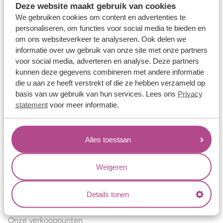
Deze website maakt gebruik van cookies
Verlovingsringen
We gebruiken cookies om content en advertenties te
Vriendschapsringen
personaliseren, om functies voor social media te bieden en
om ons websiteverkeer te analyseren. Ook delen we
Over ons
informatie over uw gebruik van onze site met onze partners
voor social media, adverteren en analyse. Deze partners
Aller Spanninga
kunnen deze gegevens combineren met andere informatie
Historie
die u aan ze heeft verstrekt of die ze hebben verzameld op
basis van uw gebruik van hun services. Lees ons
Privacy
Certificaten
statement
voor meer informatie.
Blogs
Jouw voordelen
Alles toestaan
Conflictvrije Materialen
Oneindig veel mogelijkheden
Weigeren
Kwaliteit
Details tonen
Juweliers & Contact
Onze verkooppunten